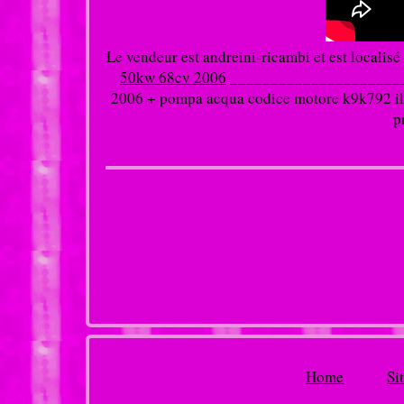
Le vendeur est andreini-ricambi et est localisé
50kw 68cv 2006
________________________
2006 + pompa acqua codice motore k9k792 il ma
p
Home
Si