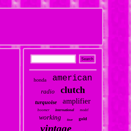
american
honda
clutch
radio
amplifier
turquoise
boomer
international
model
working
gold
liner
vintage