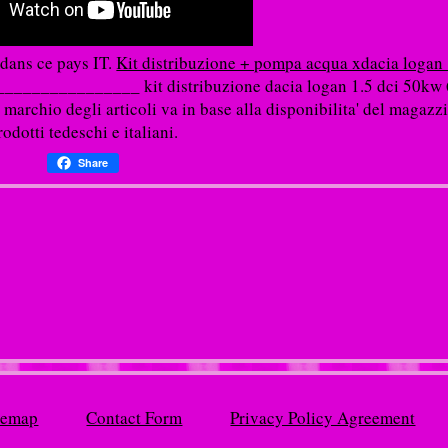
 dans ce pays IT.
Kit distribuzione + pompa acqua xdacia logan 
_____________ kit distribuzione dacia logan 1.5 dci 50kw
rchio degli articoli va in base alla disponibilita' del magazzi
rodotti tedeschi e italiani.
Share
temap
Contact Form
Privacy Policy Agreement