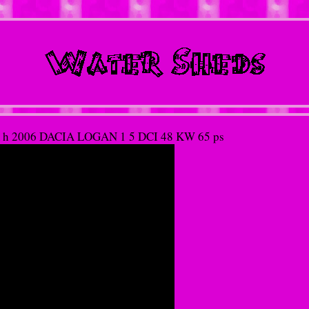
km h 2006 DACIA LOGAN 1 5 DCI 48 KW 65 ps