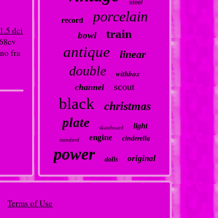
steel
porcelain
record
1.5 dci
train
bowl
 68cv
antique
no fra
linear
double
withbox
scout
channel
black
christmas
plate
light
skateboard
engine
cinderella
standard
power
original
dolls
Terms of Use